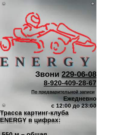
ENERGY
Звони
229-06-08
8-920-409-28-67
По предварительной записи
Ежедневно
с 12:00 до 23:00
Трасса картинг-клуба
ENERGY
в цифрах:
550 м – общая